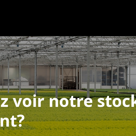
z voir notre stoc
nt?