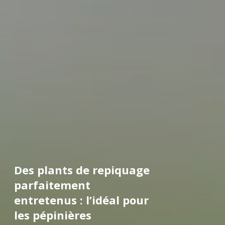
es plants de repiquage
D
arfaitement
s
ntretenus : l’idéal pour
l
es pépinières
d