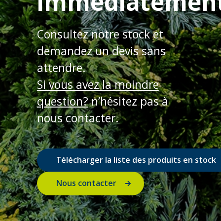
immédiatemen
Consultez notre stock et
demandez un devis sans
attendre.
Si vous avez la moindre
question?
n’hésitez pas à
nous contacter.
Télécharger la liste des produits en stock
Nous contacter