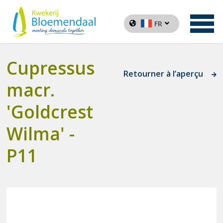
FR
Cupressus
Retourner à l’aperçu
macr.
'Goldcrest
Wilma' -
P11