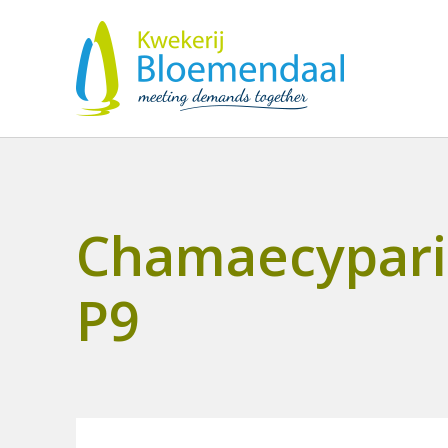
Chamaecyparis 
P9