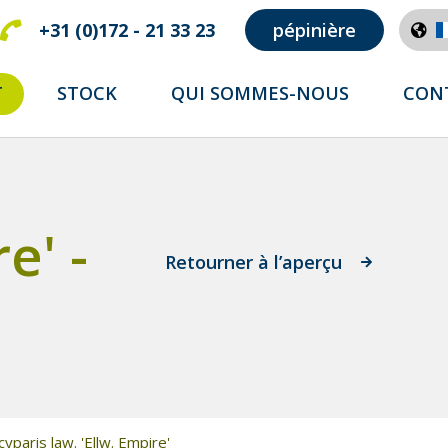
+31 (0)172 - 21 33 23
pépinière
T
STOCK
QUI SOMMES-NOUS
CON
e' -
Retourner à l’aperçu
paris law. 'Ellw. Empire'