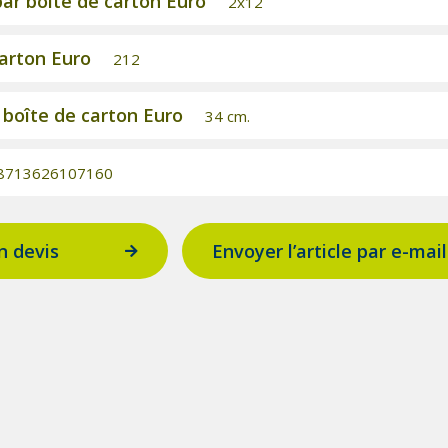
r boîte de carton Euro
2x12
carton Euro
212
 boîte de carton Euro
34 cm.
8713626107160
 devis
Envoyer l’article par e-mail