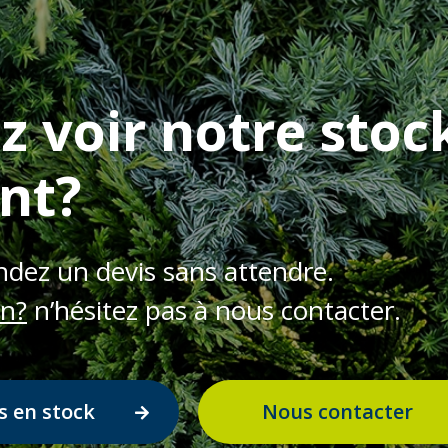
z voir notre stoc
nt?
dez un devis sans attendre.
on?
n’hésitez pas à nous contacter.
s en stock
Nous contacter