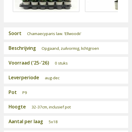
Soort
Chamaecyparis law. 'Ellwoodii'
Beschrijving
Opgaand, zuilvormig, lichtgroen
Voorraad ('25-'26)
0 stuks
Leverperiode
aug-dec
Pot
P9
Hoogte
32-37cm, inclusief pot
Aantal per laag
5x18