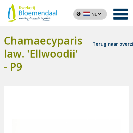
NL
Chamaecyparis
Terug naar overz
law. 'Ellwoodii'
- P9