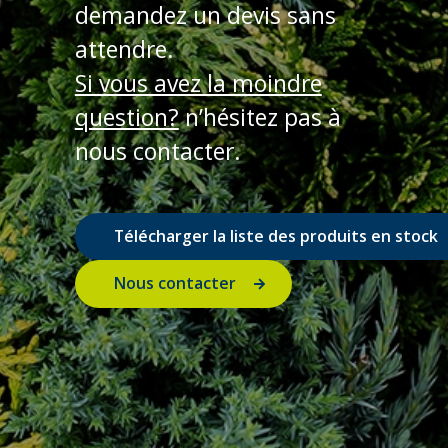
demandez un devis sans
attendre.
Si vous avez la moindre
question?
n’hésitez pas à
nous contacter.
Télécharger la liste des produits en stock
Nous contacter